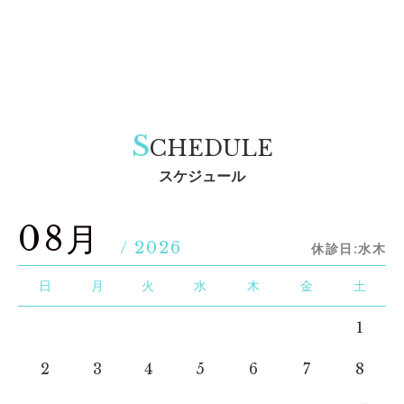
S
CHEDULE
スケジュール
08月
/ 2026
休診日:水木
日
月
火
水
木
金
土
1
2
3
4
5
6
7
8