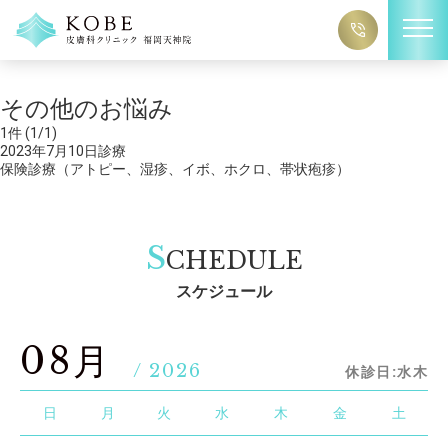
Warning
: Undefined variable $term_slug in
/home/c6761797/public_html/kobe-clinic-fukuoka.co
m/wp-content/themes/kobe-fukuoka-2023/tag.php
on line
6
その他のお悩み
1
件 (1/1)
2023年7月10日
診療
保険診療（アトピー、湿疹、イボ、ホクロ、帯状疱疹）
S
CHEDULE
スケジュール
08月
/ 2026
休診日:水木
日
月
火
水
木
金
土