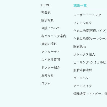
HOME
施術一覧
料金表
レーザートーニング
症例写真
フォトシルク
当院について
たるみ治療(医療ハイフ)
各クリニック案内
たるみ治療(サーマクール
施術の流れ
医療脱毛
アフターケア
ボトックス注入
よくある質問
ピーリング (ケミカル
ドクター紹介
脂肪溶解注射
お知らせ
ダーマペン
コラム
アートメイク
保険診療（アトピー、