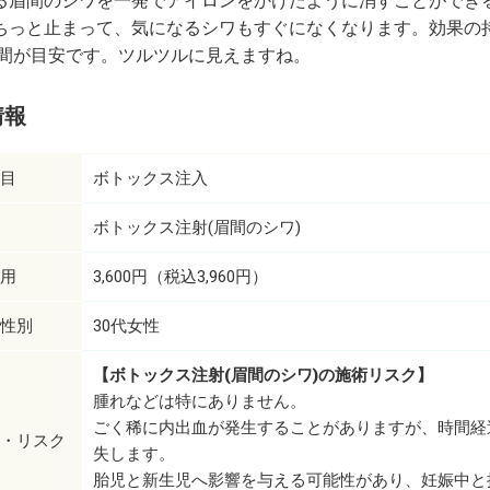
る眉間のシワを一発でアイロンをかけたように消すことができ
ちっと止まって、気になるシワもすぐになくなります。効果の
月間が目安です。ツルツルに見えますね。
情報
目
ボトックス注入
ボトックス注射(眉間のシワ)
用
3,600円（税込3,960円）
性別
30代女性
【ボトックス注射(眉間のシワ)の施術リスク】
腫れなどは特にありません。
ごく稀に内出血が発生することがありますが、時間経
・リスク
失します。
胎児と新生児へ影響を与える可能性があり、妊娠中と