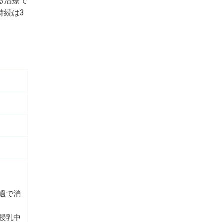
る治療で
持続は3
過で消
授乳中