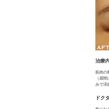
治療内
筋肉の
（眉間
みで済
ドク