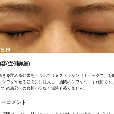
容(症例詳細)
働きを弱める効果をもつボツリヌストキシン（ボトックス）を
にシワを寄せる筋肉）に注入し、眉間のシワをなくす施術です
むため患部への負担が少なく傷跡も残りません。
ターコメント