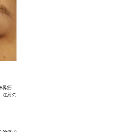
皺鼻筋
。注射の