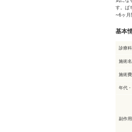
気にな
す。ぱ
~6ヶ
基本
診療科
施術名
施術費
年代・
副作用