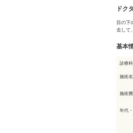
ドク
目の下
去して
基本
診療科
施術名
施術費
年代・