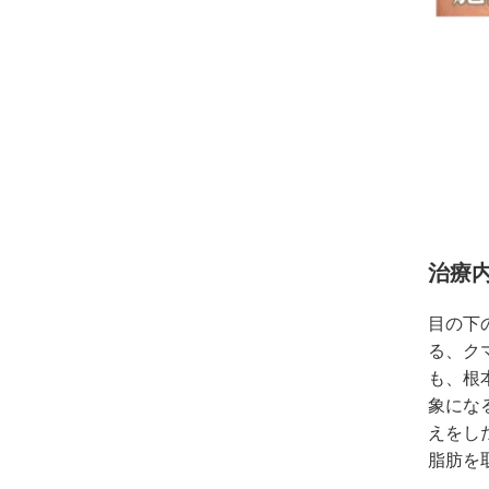
治療内
目の下
る、ク
も、根
象にな
えをし
脂肪を