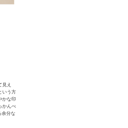
て見え
という方
やかな印
っかんべ
る余分な