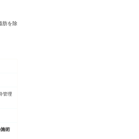
脂肪を除
麻酔管理
の施術