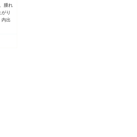
。腫れ
上がり
。内出