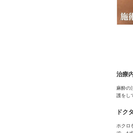
治療内
麻酔の
護をし
ドク
ホクロ