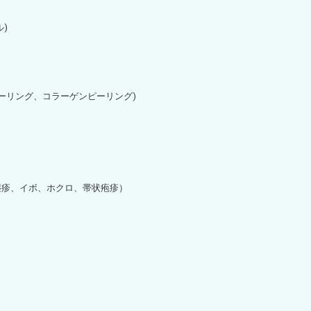
)
ピーリング、コラーゲンピーリング)
湿疹、イボ、ホクロ、帯状疱疹）