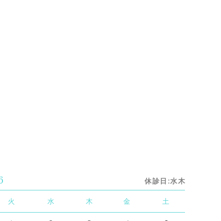
6
休診日:水木
火
水
木
金
土