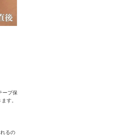
テープ保
きます。
取れるの