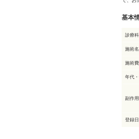
で、お
基本
診療科
施術名
施術費
年代・
副作用
登録日