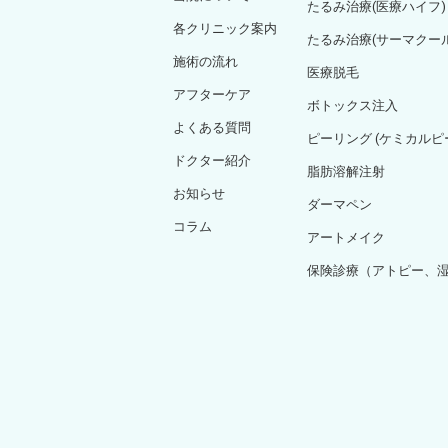
たるみ治療(医療ハイフ)
各クリニック案内
たるみ治療(サーマクール
施術の流れ
医療脱毛
アフターケア
ボトックス注入
よくある質問
ピーリング (ケミカル
ドクター紹介
脂肪溶解注射
お知らせ
ダーマペン
コラム
アートメイク
保険診療（アトピー、