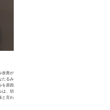
み改善が
なたるみ
みを原因
ルは、切
版と言わ