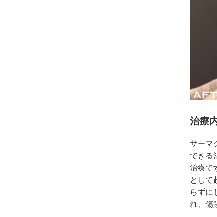
治療内
サーマ
できる
治療で
として
らずに
れ、傷