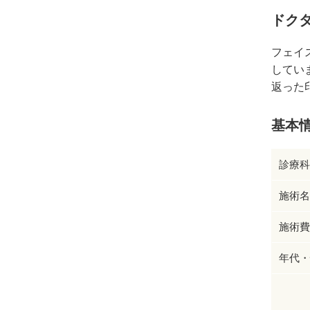
ドク
フェイ
してい
返った
基本
診療科
施術名
施術費
年代・