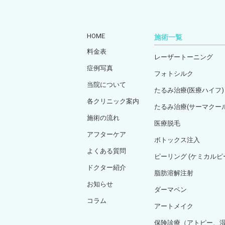
HOME
施術一覧
料金表
レーザートーニング
症例写真
フォトシルク
当院について
たるみ治療(医療ハイフ)
各クリニック案内
たるみ治療(サーマクール
施術の流れ
医療脱毛
アフターケア
ボトックス注入
よくある質問
ピーリング (ケミカル
ドクター紹介
脂肪溶解注射
お知らせ
ダーマペン
コラム
アートメイク
保険診療（アトピー、