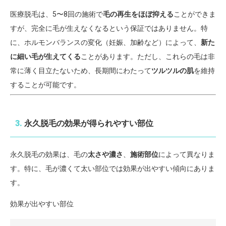
医療脱毛は、5〜8回の施術で
毛の再生をほぼ抑える
ことができま
すが、完全に毛が生えなくなるという保証ではありません。特
に、ホルモンバランスの変化（妊娠、加齢など）によって、
新た
に細い毛が生えてくる
ことがあります。ただし、これらの毛は非
常に薄く目立たないため、長期間にわたって
ツルツルの肌
を維持
することが可能です。
3.
永久脱毛の効果が得られやすい部位
永久脱毛の効果は、毛の
太さや濃さ
、
施術部位
によって異なりま
す。特に、毛が濃くて太い部位では効果が出やすい傾向にありま
す。
効果が出やすい部位