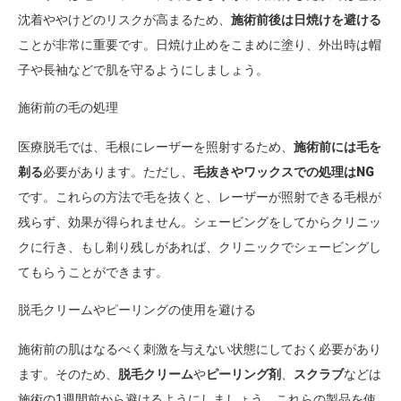
沈着ややけどのリスクが高まるため、
施術前後は日焼けを避ける
ことが非常に重要です。日焼け止めをこまめに塗り、外出時は帽
子や長袖などで肌を守るようにしましょう。
施術前の毛の処理
医療脱毛では、毛根にレーザーを照射するため、
施術前には毛を
剃る
必要があります。ただし、
毛抜きやワックスでの処理はNG
です。これらの方法で毛を抜くと、レーザーが照射できる毛根が
残らず、効果が得られません。シェービングをしてからクリニッ
クに行き、もし剃り残しがあれば、クリニックでシェービングし
てもらうことができます。
脱毛クリームやピーリングの使用を避ける
施術前の肌はなるべく刺激を与えない状態にしておく必要があり
ます。そのため、
脱毛クリーム
や
ピーリング剤
、
スクラブ
などは
施術の1週間前から避けるようにしましょう。これらの製品を使