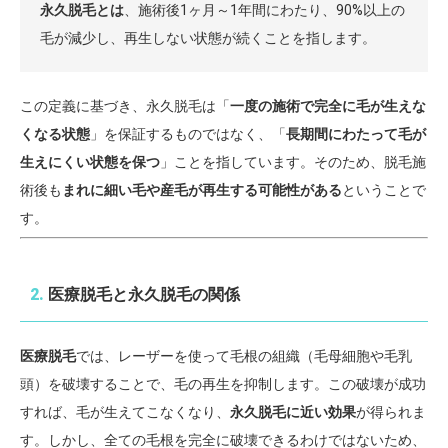
永久脱毛とは
、施術後1ヶ月～1年間にわたり、90%以上の
毛が減少し、再生しない状態が続くことを指します。
この定義に基づき、永久脱毛は「
一度の施術で完全に毛が生えな
くなる状態
」を保証するものではなく、「
長期間にわたって毛が
生えにくい状態を保つ
」ことを指しています。そのため、脱毛施
術後も
まれに細い毛や産毛が再生する可能性がある
ということで
す。
2.
医療脱毛と永久脱毛の関係
医療脱毛
では、レーザーを使って毛根の組織（毛母細胞や毛乳
頭）を破壊することで、毛の再生を抑制します。この破壊が成功
すれば、毛が生えてこなくなり、
永久脱毛に近い効果
が得られま
す。しかし、全ての毛根を完全に破壊できるわけではないため、