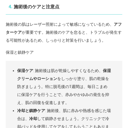
4.
施術後のケアと注意点
施術後の肌はレーザー照射によって敏感になっているため、
アフ
ターケア
が重要です。施術後のケアを怠ると、トラブルが発生す
る可能性があるため、しっかりと対策を行いましょう。
保湿と鎮静ケア
保湿ケア
: 施術後は肌が乾燥しやすくなるため、
保湿
クリームやローション
をしっかり塗り、肌の乾燥を
防ぎましょう。特に脱毛後の1週間は、毎日こまめ
に保湿ケアを行うことで、赤みやかゆみの発生を抑
え、肌の回復を促進します。
冷却と鎮静ケア
: 施術後、肌に赤みや熱感を感じた場
合は、
冷却
して鎮静させましょう。クリニックで冷
却パッドを使用してケアをしてもらうこともありま