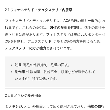
2.1
フィナステリド・デュタステリド内服薬
フィナステリドとデュタステリドは、AGA治療の最も一般的な内
服薬です。これらの薬剤は、
DHTの産生を抑制
し、薄毛の進行を
遅らせる効果があります。フィナステリドは主に5αリダクターゼ
2型を抑制し、デュタステリドは1型と2型の両方を抑えるため、
デュタステリドの方が強力
とされています。
効果
: 薄毛の進行抑制、毛量の回復。
副作用
: 性欲減退、勃起不全、頭痛などが報告されて
いますが、頻度は低いです。
2.2
ミノキシジル外用薬
ミノキシジル
は、外用薬として広く使用されており、
毛根の血行