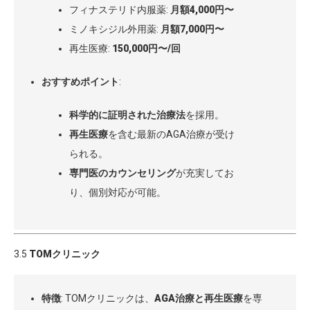
フィナステリド内服薬:
月額4,000円〜
ミノキシジル外用薬:
月額7,000円〜
再生医療:
150,000円〜/回
おすすめポイント
:
科学的に証明された治療法
を採用。
再生医療
を含む最新のAGA治療が受け
られる。
専門医のカウンセリング
が充実してお
り、個別対応が可能。
3.5
TOMクリニック
特徴
: TOMクリニックは、
AGA治療と再生医療
を専