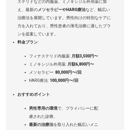
ステリドなどの内服薬、ミノキシジル外用薬に加
え、最新の
メソセラピーやHARG療法
など、幅広い
治療法を展開しています。男性向けの特別なケアに
力を入れており、男性患者の薄毛治療に適したプラ
ンを提案しています。
料金プラン
:
フィナステリド内服薬:
月額3,500円〜
ミノキシジル外用薬:
月額6,800円〜
メソセラピー:
80,000円〜/回
HARG療法:
100,000円〜/回
おすすめポイント
:
男性専用の環境
で、プライバシーに配
慮された診療。
最新の治療法
を取り入れた幅広いメニ