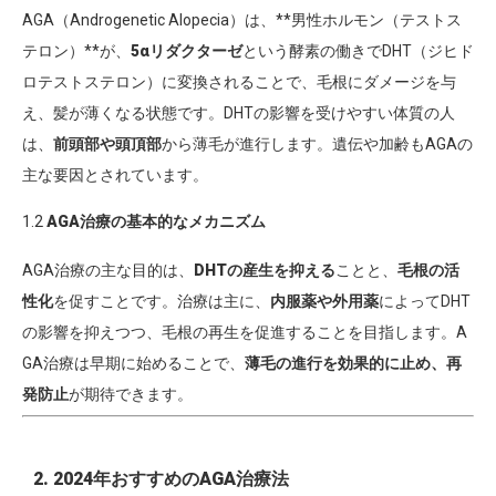
AGA（Androgenetic Alopecia）は、**男性ホルモン（テストス
テロン）**が、
5αリダクターゼ
という酵素の働きでDHT（ジヒド
ロテストステロン）に変換されることで、毛根にダメージを与
え、髪が薄くなる状態です。DHTの影響を受けやすい体質の人
は、
前頭部や頭頂部
から薄毛が進行します。遺伝や加齢もAGAの
主な要因とされています。
1.2
AGA治療の基本的なメカニズム
AGA治療の主な目的は、
DHTの産生を抑える
ことと、
毛根の活
性化
を促すことです。治療は主に、
内服薬や外用薬
によってDHT
の影響を抑えつつ、毛根の再生を促進することを目指します。A
GA治療は早期に始めることで、
薄毛の進行を効果的に止め、再
発防止
が期待できます。
2. 2024年おすすめのAGA治療法