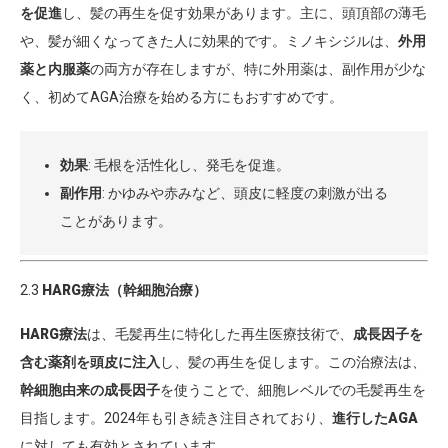
を促進
し、髪の再生を促す効果があります。主に、頭頂部の薄毛
や、髪が細くなってきた人に効果的です。ミノキシジルは、
外用
薬と内服薬
の両方が存在しますが、特に外用薬は、副作用が少な
く、初めてAGA治療を始める方にもおすすめです。
効果
: 毛根を活性化し、発毛を促進。
副作用
: かゆみや赤みなど、頭皮に軽度の刺激が出る
ことがあります。
2.3
HARG療法（幹細胞治療）
HARG療法
は、毛髪再生に特化した再生医療技術で、
成長因子を
含む薬剤を頭皮に注入
し、髪の再生を促します。この治療法は、
幹細胞由来の成長因子
を使うことで、細胞レベルでの毛髪再生を
目指します。2024年も引き続き注目されており、
進行したAGA
に対しても有効とされています。