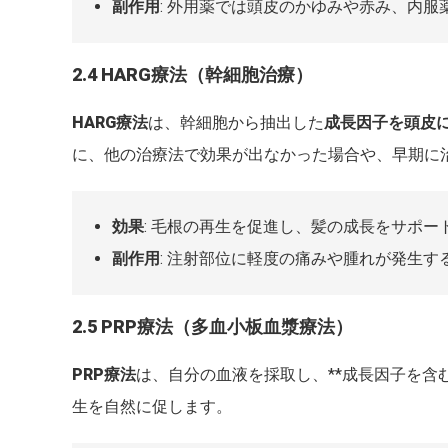
副作用
: 外用薬では頭皮のかゆみや赤み、内
2.4 HARG療法（幹細胞治療）
HARG療法
は、幹細胞から抽出した
成長因子を頭皮
に、他の治療法で効果が出なかった場合や、早期に
効果
: 毛根の再生を促進し、髪の成長をサポー
副作用
: 注射部位に軽度の痛みや腫れが発生
2.5 PRP療法（多血小板血漿療法）
PRP療法
は、自分の血液を採取し、**成長因子を含
生を自然に促します。