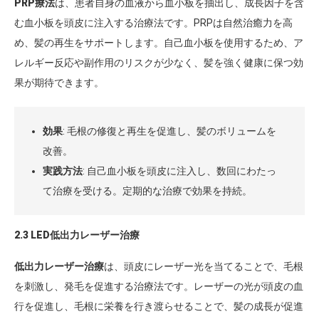
PRP療法
は、患者自身の血液から血小板を抽出し、成長因子を含
む血小板を頭皮に注入する治療法です。PRPは自然治癒力を高
め、髪の再生をサポートします。自己血小板を使用するため、ア
レルギー反応や副作用のリスクが少なく、髪を強く健康に保つ効
果が期待できます。
効果
: 毛根の修復と再生を促進し、髪のボリュームを
改善。
実践方法
: 自己血小板を頭皮に注入し、数回にわたっ
て治療を受ける。定期的な治療で効果を持続。
2.3 LED低出力レーザー治療
低出力レーザー治療
は、頭皮にレーザー光を当てることで、毛根
を刺激し、発毛を促進する治療法です。レーザーの光が頭皮の血
行を促進し、毛根に栄養を行き渡らせることで、髪の成長が促進