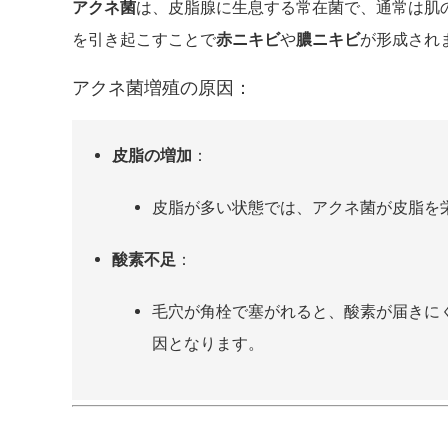
アクネ菌
は、皮脂腺に生息する常在菌で、通常は肌
を引き起こすことで
赤ニキビ
や
膿ニキビ
が形成され
アクネ菌増殖の原因：
皮脂の増加
：
皮脂が多い状態では、アクネ菌が皮脂を
酸素不足
：
毛穴が角栓で塞がれると、酸素が届きに
因となります。