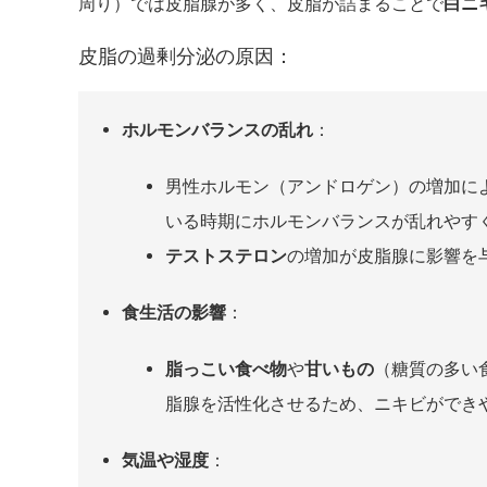
周り）では皮脂腺が多く、皮脂が詰まることで
白ニ
皮脂の過剰分泌の原因：
ホルモンバランスの乱れ
：
男性ホルモン（アンドロゲン）の増加に
いる時期にホルモンバランスが乱れやす
テストステロン
の増加が皮脂腺に影響を
食生活の影響
：
脂っこい食べ物
や
甘いもの
（糖質の多い
脂腺を活性化させるため、ニキビができ
気温や湿度
：