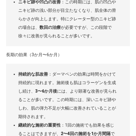
ニキビ跡や凹凸の改善
：この時期には、肌の凹凸や
ニキビ跡の浅い部分が目立たなくなり、肌全体の滑
らかさが向上します。特にクレーター型のニキビ跡
の場合は、
数回の治療
が必要ですが、この段階で
徐々に改善が見られることが多いです。
長期の効果（3か月〜6か月）
持続的な肌改善
：ダーマペンの効果は時間をかけて
持続的に現れます。施術後も肌はコラーゲンを生成
し続け、
3〜6か月後
には、より顕著な改善が見られ
ることが多いです。この時期には、深いニキビ跡や
しわ、肌の弾力不足が大幅に改善されていることが
期待されます。
継続的な施術の重要性
：1回の施術でも効果を感じ
ることはできますが、
2〜4回の施術を1か月間隔
で