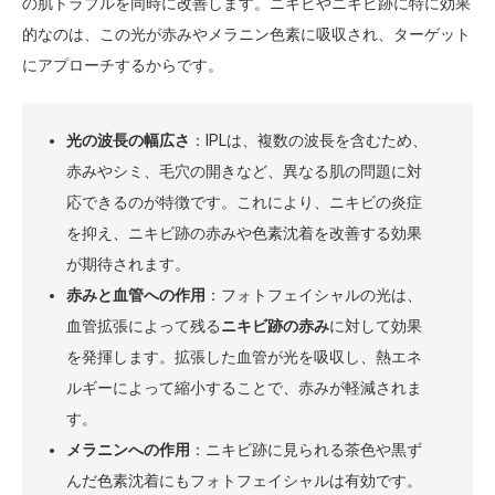
の肌トラブルを同時に改善します。ニキビやニキビ跡に特に効果
的なのは、この光が赤みやメラニン色素に吸収され、ターゲット
にアプローチするからです。
光の波長の幅広さ
：IPLは、複数の波長を含むため、
赤みやシミ、毛穴の開きなど、異なる肌の問題に対
応できるのが特徴です。これにより、ニキビの炎症
を抑え、ニキビ跡の赤みや色素沈着を改善する効果
が期待されます。
赤みと血管への作用
：フォトフェイシャルの光は、
血管拡張によって残る
ニキビ跡の赤み
に対して効果
を発揮します。拡張した血管が光を吸収し、熱エネ
ルギーによって縮小することで、赤みが軽減されま
す。
メラニンへの作用
：ニキビ跡に見られる茶色や黒ず
んだ色素沈着にもフォトフェイシャルは有効です。