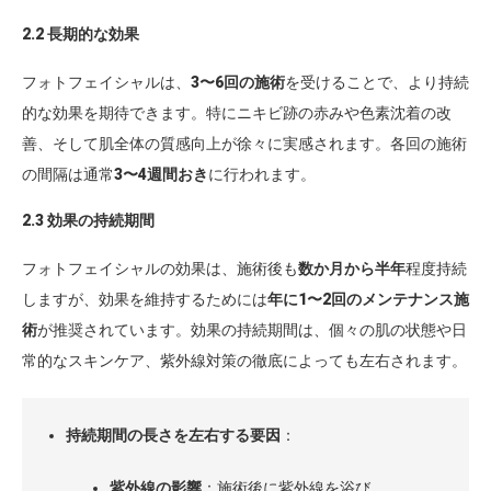
2.2 長期的な効果
フォトフェイシャルは、
3〜6回の施術
を受けることで、より持続
的な効果を期待できます。特にニキビ跡の赤みや色素沈着の改
善、そして肌全体の質感向上が徐々に実感されます。各回の施術
の間隔は通常
3〜4週間おき
に行われます。
2.3 効果の持続期間
フォトフェイシャルの効果は、施術後も
数か月から半年
程度持続
しますが、効果を維持するためには
年に1〜2回のメンテナンス施
術
が推奨されています。効果の持続期間は、個々の肌の状態や日
常的なスキンケア、紫外線対策の徹底によっても左右されます。
持続期間の長さを左右する要因
：
紫外線の影響
：施術後に紫外線を浴び