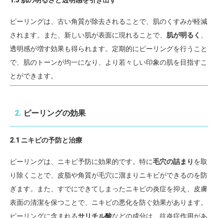
1.3 肌の明るさと透明感を引き出す
ピーリングは、古い角質が除去されることで、肌のくすみが軽減
されます。また、新しい肌が表面に現れることで、
肌が明るく
、
透明感が増す効果も得られます。定期的にピーリングを行うこと
で、肌のトーンが均一になり、より若々しい印象の肌を目指すこ
とができます。
2.
ピーリングの効果
2.1 ニキビの予防と治療
ピーリングは、ニキビ予防に効果的です。特に
毛穴の詰まり
を取
り除くことで、皮脂や角質が毛穴に溜まりニキビができるのを防
ぎます。また、すでにできてしまったニキビの炎症を抑え、皮膚
表面の清潔を保つことで、ニキビの悪化を防ぐ効果があります。
ピーリングに含まれる
サリチル酸
などの成分は、抗炎症作用があ