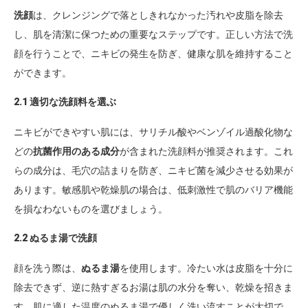
洗顔
は、クレンジングで落としきれなかった汚れや皮脂を除去
し、肌を清潔に保つための重要なステップです。正しい方法で洗
顔を行うことで、ニキビの発生を防ぎ、健康な肌を維持すること
ができます。
2.1 適切な洗顔料を選ぶ
ニキビができやすい肌には、サリチル酸やベンゾイル過酸化物な
どの
抗菌作用のある成分
が含まれた洗顔料が推奨されます。これ
らの成分は、毛穴の詰まりを防ぎ、ニキビ菌を減少させる効果が
あります。敏感肌や乾燥肌の場合は、低刺激性で肌のバリア機能
を損なわないものを選びましょう。
2.2 ぬるま湯で洗顔
顔を洗う際は、
ぬるま湯
を使用します。冷たい水は皮脂を十分に
除去できず、逆に熱すぎるお湯は肌の水分を奪い、乾燥を招きま
す。肌に適した温度のぬるま湯で優しく洗い流すことが大切で