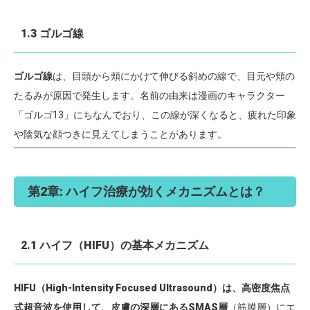
1.3 ゴルゴ線
ゴルゴ線
は、目頭から頬にかけて伸びる斜めの線で、目元や頬の
たるみが原因で発生します。名前の由来は漫画のキャラクター
「ゴルゴ13」にちなんでおり、この線が深くなると、疲れた印象
や陰気な顔つきに見えてしまうことがあります。
第2章: ハイフ治療が効くメカニズムとは？
2.1 ハイフ（HIFU）の基本メカニズム
HIFU（High-Intensity Focused Ultrasound）は、高密度焦点
式超音波を使用して、皮膚の深層にあるSMAS層
（筋膜層）にエ